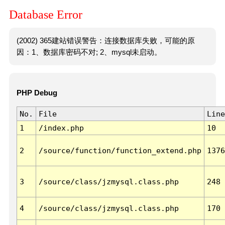
Database Error
(2002) 365建站错误警告：连接数据库失败，可能的原
因：1、数据库密码不对; 2、mysql未启动。
PHP Debug
No.
File
Line
1
/index.php
10
2
/source/function/function_extend.php
1376
3
/source/class/jzmysql.class.php
248
4
/source/class/jzmysql.class.php
170